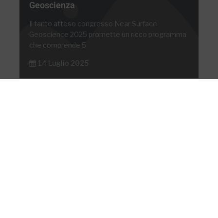
Geoscienza
Il tanto atteso congresso Near Surface
Geoscience 2025 promette un ricco programma
che comprende 5
14 Luglio 2025
...
1
2
3
5