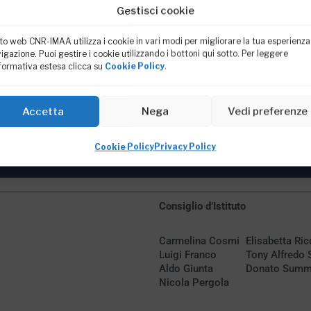
DIREZIONE
Gestisci cookie
sito web CNR-IMAA utilizza i cookie in vari modi per migliorare la tua esperienza
igazione. Puoi gestire i cookie utilizzando i bottoni qui sotto. Per leggere
nformativa estesa clicca su
Cookie Policy
.
SEGRETERIA DI DIREZIONE
Accetta
Nega
Vedi preferenze
Cookie Policy
Privacy Policy
RICERCA
Consiglio d’Istituto
Carmelina Cosmi
Elisabetta Ric
Luigi Franco
Tony Alfredo 
Aldo Giunta
Donato Sum
Nicola Pergola