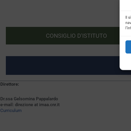
Il 
nav
l'i
CONSIGLIO D'ISTITUTO
Direttore:
Dr.ssa Gelsomina Pappalardo
e-mail: direzione at imaa.cnr.it
Curriculum