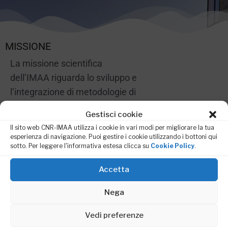
MISSIONE
La missione scientifica
dell’IMAA riguarda lo sviluppo e
l’integrazione di metodologie di
“Osservazioni della Terra” (OT),
Gestisci cookie
sia in-situ che in remote
Il sito web CNR-IMAA utilizza i cookie in vari modi per migliorare la tua
sensing, per l’analisi e la
esperienza di navigazione. Puoi gestire i cookie utilizzando i bottoni qui
sotto. Per leggere l'informativa estesa clicca su
Cookie Policy
.
modellistica ambientale.
L’approccio sinergico e
Accetta
multidisciplinare consente di
affrontare in modo innovativo
Nega
l’analisi di un ampio spettro di
Vedi preferenze
sfide scientifiche nel settore